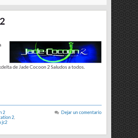
 2
a
.xdelta de Jade Cocoon 2 Saludos a todos.
n 2
Dejar un comentario
ation 2
,
 jc2