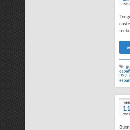
201
Tengo
caste
tenía
S
gu
españ
PS2
,
españ
ABR
1
201
Bueno