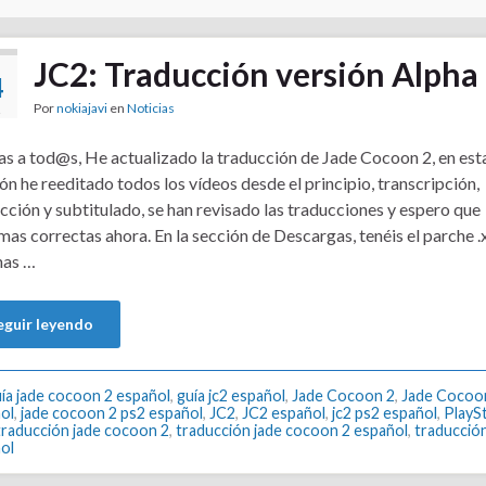
JC2: Traducción versión Alpha
4
Por
nokiajavi
en
Noticias
2
s a tod@s, He actualizado la traducción de Jade Cocoon 2, en est
ón he reeditado todos los vídeos desde el principio, transcripción,
cción y subtitulado, se han revisado las traducciones y espero que
mas correctas ahora. En la sección de Descargas, tenéis el parche 
as …
eguir leyendo
ía jade cocoon 2 español
,
guía jc2 español
,
Jade Cocoon 2
,
Jade Cocoo
ol
,
jade cocoon 2 ps2 español
,
JC2
,
JC2 español
,
jc2 ps2 español
,
PlaySt
traducción jade cocoon 2
,
traducción jade cocoon 2 español
,
traducción
ol