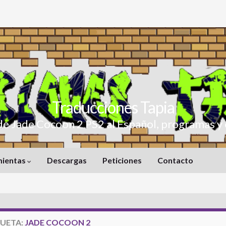
Traducciones Tapia
de Jade Cocoon 2 PS2 al Español, programas y 
mientas
Descargas
Peticiones
Contacto
QUETA:
JADE COCOON 2