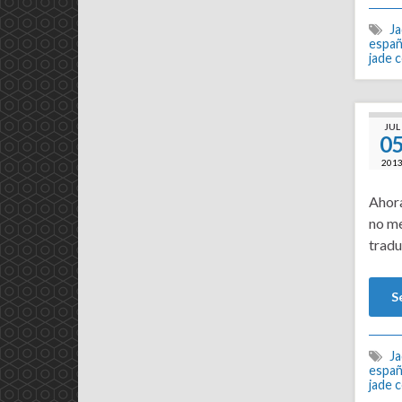
J
españ
jade 
JUL
0
201
Ahora
no me
tradu
S
J
españ
jade 