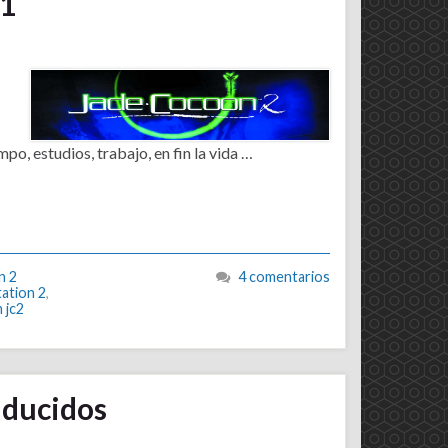
 1
po, estudios, trabajo, en fin la vida …
n 2
4 comentarios
ation 2
,
 jc2
aducidos