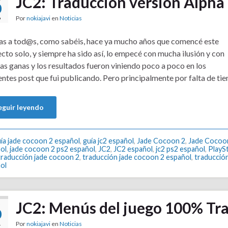
JC2: Traducción versión Alpha
0
Por
nokiajavi
en
Noticias
9
s a tod@s, como sabéis, hace ya mucho años que comencé este
cto solo, y siempre ha sido así, lo empecé con mucha ilusión y con
s ganas y los resultados fueron viniendo poco a poco en los
entes post que fui publicando. Pero principalmente por falta de tiem
eguir leyendo
ía jade cocoon 2 español
,
guía jc2 español
,
Jade Cocoon 2
,
Jade Cocoo
ol
,
jade cocoon 2 ps2 español
,
JC2
,
JC2 español
,
jc2 ps2 español
,
PlaySt
traducción jade cocoon 2
,
traducción jade cocoon 2 español
,
traducción
ol
JC2: Menús del juego 100% Tr
O
0
Por
nokiajavi
en
Noticias
4