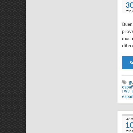
3
201
Buena
proye
mucha
difer
S
gu
españ
PS2
,
españ
AG
1
201