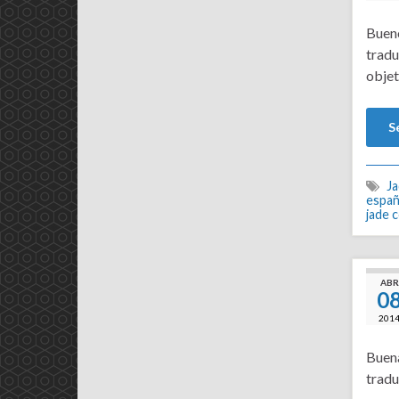
Bueno
tradu
objet
S
J
españ
jade 
ABR
0
201
Buena
tradu