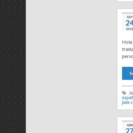
SEP
2
201
Hola 
tradu
perso
S
J
españ
jade 
ABR
2