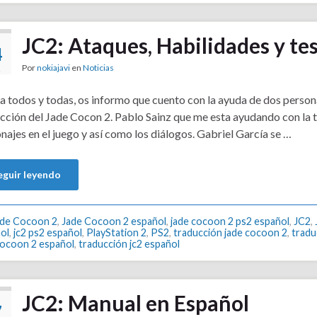
JC2: Ataques, Habilidades y te
4
Por
nokiajavi
en
Noticias
2
a todos y todas, os informo que cuento con la ayuda de dos person
cción del Jade Cocon 2. Pablo Sainz que me esta ayudando con la t
najes en el juego y así como los diálogos. Gabriel García se …
eguir leyendo
ade Cocoon 2
,
Jade Cocoon 2 español
,
jade cocoon 2 ps2 español
,
JC2
,
ol
,
jc2 ps2 español
,
PlayStation 2
,
PS2
,
traducción jade cocoon 2
,
tradu
cocoon 2 español
,
traducción jc2 español
JC2: Manual en Español
7