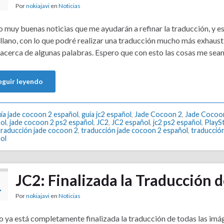
Por
nokiajavi
en
Noticias
2
 muy buenas noticias que me ayudarán a refinar la traducción, y es
llano, con lo que podré realizar una traducción mucho más exhaust
 acerca de algunas palabras. Espero que con esto las cosas me se
eguir leyendo
ía jade cocoon 2 español
,
guía jc2 español
,
Jade Cocoon 2
,
Jade Cocoo
ol
,
jade cocoon 2 ps2 español
,
JC2
,
JC2 español
,
jc2 ps2 español
,
PlaySt
traducción jade cocoon 2
,
traducción jade cocoon 2 español
,
traducción
ol
JC2: Finalizada la Traducción 
1
Por
nokiajavi
en
Noticias
2
 ya está completamente finalizada la traducción de todas las imág