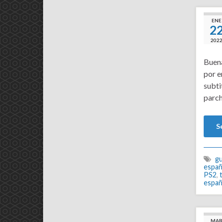
ENE
2
202
Buena
por e
subti
parch
S
gu
españ
PS2
,
españ
MA