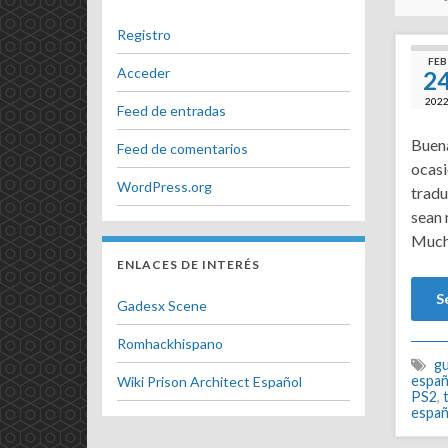
Registro
FEB
Acceder
2
202
Feed de entradas
Buena
Feed de comentarios
ocasi
WordPress.org
tradu
sean 
Much
ENLACES DE INTERÉS
S
Gadesx Scene
Romhackhispano
gu
españ
Wiki Prison Architect Español
PS2
,
españ