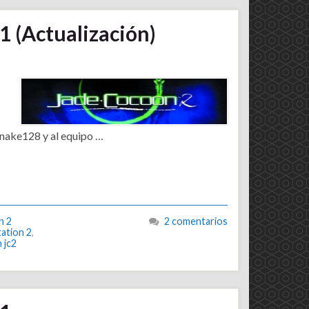
1 (Actualización)
nake128 y al equipo …
n 2
2 comentarios
ation 2
,
 jc2