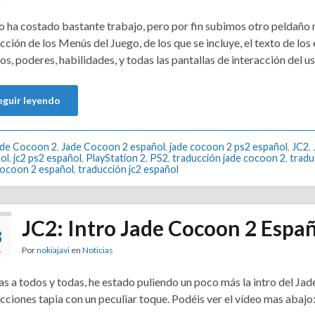
 ha costado bastante trabajo, pero por fin subimos otro peldaño 
cción de los Menús del Juego, de los que se incluye, el texto de l
os, poderes, habilidades, y todas las pantallas de interacción del 
eguir leyendo
ade Cocoon 2
,
Jade Cocoon 2 español
,
jade cocoon 2 ps2 español
,
JC2
,
ol
,
jc2 ps2 español
,
PlayStation 2
,
PS2
,
traducción jade cocoon 2
,
tradu
cocoon 2 español
,
traducción jc2 español
JC2: Intro Jade Cocoon 2 Espa
8
Por
nokiajavi
en
Noticias
4
s a todos y todas, he estado puliendo un poco más la intro del Jad
cciones tapia con un peculiar toque. Podéis ver el vídeo mas abajo