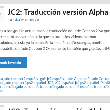
JC2: Traducción versión Alpha 
2
Por
nokiajavi
en
Noticias
2
s a tod@s, He actualizado la traducción de Jade Cocoon 2, ya que
rror subí una versión en la que no todos los vídeos estaban
tulados, en esta ya lo están. En la sección de Descargas, tenéis el
e .xdelta de Jade Cocoon 2 Os comento también que gracias a @S
eguir leyendo
ía jade cocoon 2 español
,
guía jc2 español
,
Jade Cocoon 2
,
Jade Cocoo
ol
,
jade cocoon 2 ps2 español
,
JC2
,
JC2 español
,
jc2 ps2 español
,
PlaySt
traducción jade cocoon 2
,
traducción jade cocoon 2 español
,
traducción
ol
R