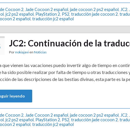
ade Cocoon 2
,
Jade Cocoon 2 español
,
jade cocoon 2 ps2 español
,
JC2
,
ol
,
jc2 ps2 español
,
PlayStation 2
,
PS2
,
traducción jade cocoon 2
,
tradu
cocoon 2 español
,
traducción jc2 español
JC2: Continuación de la traduc
5
Por
nokiajavi
en
Noticias
3
 que vienen las vacaciones puedo invertir algo de tiempo en continu
 ha sido posible realizar por falta de tiempo u otras traducciones 
cción de las descripciones de las bestias divinas, esta parte es la 
eguir leyendo
ade Cocoon 2
,
Jade Cocoon 2 español
,
jade cocoon 2 ps2 español
,
JC2
,
ol
,
jc2 ps2 español
,
PlayStation 2
,
PS2
,
traducción jade cocoon 2
,
tradu
cocoon 2 español
,
traducción jc2 español