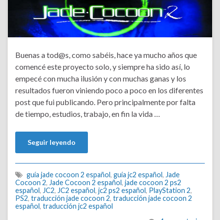
Buenas a tod@s, como sabéis, hace ya mucho años que
comencé este proyecto solo, y siempre ha sido así, lo
empecé con mucha ilusión y con muchas ganas y los
resultados fueron viniendo poco a poco en los diferentes
post que fui publicando. Pero principalmente por falta
de tiempo, estudios, trabajo, en fin la vida …
Seguir leyendo
guía jade cocoon 2 español
,
guía jc2 español
,
Jade
Cocoon 2
,
Jade Cocoon 2 español
,
jade cocoon 2 ps2
español
,
JC2
,
JC2 español
,
jc2 ps2 español
,
PlayStation 2
,
PS2
,
traducción jade cocoon 2
,
traducción jade cocoon 2
español
,
traducción jc2 español