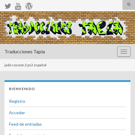
Alte
el
form
Search for:
de
bús
Traducciones Tapia
Altern
la
naveg
jade cocoon 2 ps2 español
BIENVENIDO
Registro
Acceder
Feed de entradas