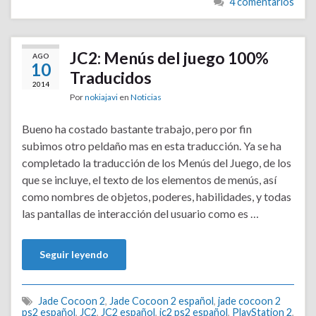
4 comentarios
JC2: Menús del juego 100%
AGO
10
Traducidos
2014
Por
nokiajavi
en
Noticias
Bueno ha costado bastante trabajo, pero por fin
subimos otro peldaño mas en esta traducción. Ya se ha
completado la traducción de los Menús del Juego, de los
que se incluye, el texto de los elementos de menús, así
como nombres de objetos, poderes, habilidades, y todas
las pantallas de interacción del usuario como es …
Seguir leyendo
Jade Cocoon 2
,
Jade Cocoon 2 español
,
jade cocoon 2
ps2 español
,
JC2
,
JC2 español
,
jc2 ps2 español
,
PlayStation 2
,