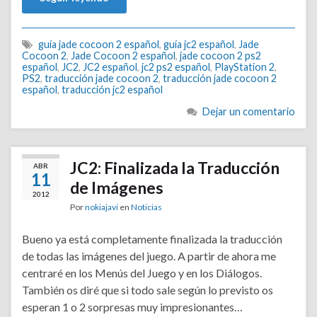
guía jade cocoon 2 español
,
guía jc2 español
,
Jade
Cocoon 2
,
Jade Cocoon 2 español
,
jade cocoon 2 ps2
español
,
JC2
,
JC2 español
,
jc2 ps2 español
,
PlayStation 2
,
PS2
,
traducción jade cocoon 2
,
traducción jade cocoon 2
español
,
traducción jc2 español
Dejar un comentario
JC2: Finalizada la Traducción
ABR
11
de Imágenes
2012
Por
nokiajavi
en
Noticias
Bueno ya está completamente finalizada la traducción
de todas las imágenes del juego. A partir de ahora me
centraré en los Menús del Juego y en los Diálogos.
También os diré que si todo sale según lo previsto os
esperan 1 o 2 sorpresas muy impresionantes…