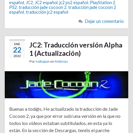
español
,
JC2
,
JC2 español
,
jc2 ps2 español
,
PlayStation 2
,
PS2
,
traducción jade cocoon 2
,
traducción jade cocoon 2
español
,
traducción jc2 español
Dejar un comentario
JC2: Traducción versión Alpha
ENE
22
1 (Actualización)
2022
Por
nokiajavi
en
Noticias
Buenas a tod@s, He actualizado la traducción de Jade
Cocoon 2, ya que por error subí una versión en la que no
todos los vídeos estaban subtitulados, en esta ya lo
están. En la sección de Descargas, tenéis el parche