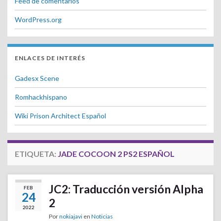
Feed de comentarios
WordPress.org
ENLACES DE INTERÉS
Gadesx Scene
Romhackhispano
Wiki Prison Architect Español
ETIQUETA:
JADE COCOON 2 PS2 ESPAÑOL
JC2: Traducción versión Alpha
FEB
24
2
2022
Por
nokiajavi
en
Noticias