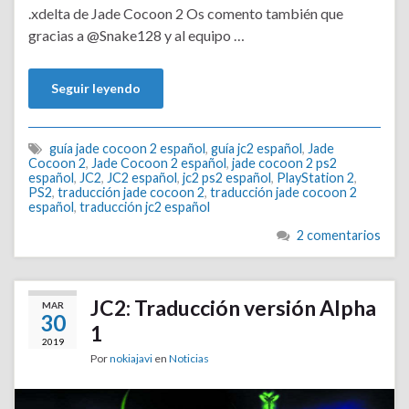
.xdelta de Jade Cocoon 2 Os comento también que
gracias a @Snake128 y al equipo …
Seguir leyendo
guía jade cocoon 2 español
,
guía jc2 español
,
Jade
Cocoon 2
,
Jade Cocoon 2 español
,
jade cocoon 2 ps2
español
,
JC2
,
JC2 español
,
jc2 ps2 español
,
PlayStation 2
,
PS2
,
traducción jade cocoon 2
,
traducción jade cocoon 2
español
,
traducción jc2 español
2 comentarios
JC2: Traducción versión Alpha
MAR
30
1
2019
Por
nokiajavi
en
Noticias