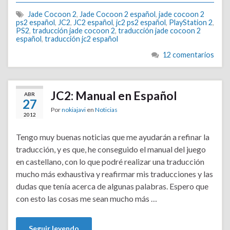
Jade Cocoon 2
,
Jade Cocoon 2 español
,
jade cocoon 2
ps2 español
,
JC2
,
JC2 español
,
jc2 ps2 español
,
PlayStation 2
,
PS2
,
traducción jade cocoon 2
,
traducción jade cocoon 2
español
,
traducción jc2 español
12 comentarios
JC2: Manual en Español
ABR
27
Por
nokiajavi
en
Noticias
2012
Tengo muy buenas noticias que me ayudarán a refinar la
traducción, y es que, he conseguido el manual del juego
en castellano, con lo que podré realizar una traducción
mucho más exhaustiva y reafirmar mis traducciones y las
dudas que tenía acerca de algunas palabras. Espero que
con esto las cosas me sean mucho más …
Seguir leyendo