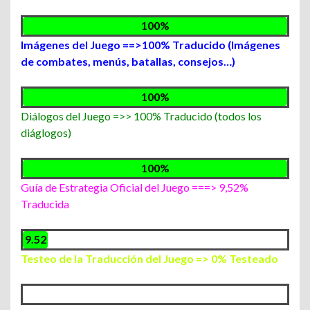
100%
Imágenes del Juego ==>100% Traducido (Imágenes
de combates, menús, batallas, consejos…)
100%
Diálogos del Juego =>> 100% Traducido (todos los
diáglogos)
100%
Guía de Estrategia Oficial del Juego ===> 9,52%
Traducida
9.52
%
Testeo de la Traducción del Juego => 0% Testeado
0