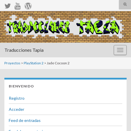
Alte
el
form
Search for:
de
bús
Traducciones Tapia
Altern
la
naveg
Proyectos
>
PlayStation 2
> Jade Cocoon 2
BIENVENIDO
Registro
Acceder
Feed de entradas