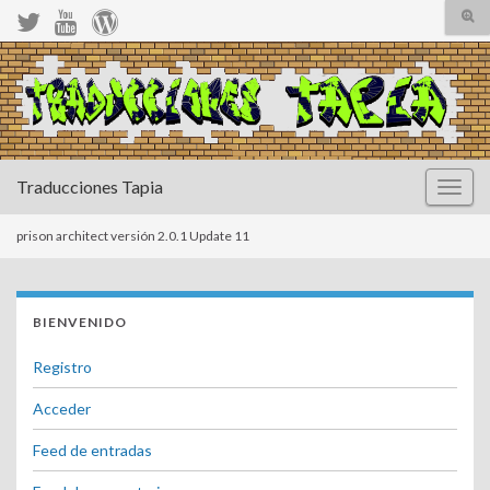
Alte
el
form
Search for:
de
bús
Traducciones Tapia
Altern
la
naveg
prison architect versión 2.0.1 Update 11
BIENVENIDO
Registro
Acceder
Feed de entradas