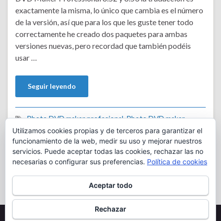
exactamente la misma, lo único que cambia es el número
de la versión, así que para los que les guste tener todo
correctamente he creado dos paquetes para ambas
versiones nuevas, pero recordad que también podéis
usar …
Seguir leyendo
Photo DVD maker profesional
,
Photo DVD maker
profesional 8.52
,
Photo DVD maker profesional 8.52
Utilizamos cookies propias y de terceros para garantizar el
español
,
Photo DVD maker profesional 8.53
,
Photo DVD
funcionamiento de la web, medir su uso y mejorar nuestros
maker profesional 8.53 español
,
Photo DVD maker
profesional español
servicios. Puede aceptar todas las cookies, rechazar las no
necesarias o configurar sus preferencias.
Política de cookies
Dejar un comentario
Aceptar todo
Rechazar
Copyright 2022 Tapia