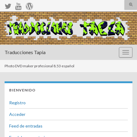
Alte
el
form
Search for:
de
bús
Traducciones Tapia
Altern
la
naveg
Photo DVD maker profesional 8.53 español
BIENVENIDO
Registro
Acceder
Feed de entradas