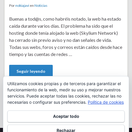
Por
nokiajavi
en
Noticias
Buenas a tod@s, como habréis notado, la web ha estado
caída durante varios días. El problema ha sido que el
hosting donde tenía alojado la web (Skylium Network)
ha cerrado sin previo aviso y no dan señales de vida.
Todas sus webs, foros y correos están caídos desde hace
tiempo y las cuentas de redes …
Seguir leyendo
Utilizamos cookies propias y de terceros para garantizar el
funcionamiento de la web, medir su uso y mejorar nuestros
jlojch caído
,
jlojch no funciona
,
Traduccionestapia caída
,
traduccionestapia offline
servicios. Puede aceptar todas las cookies, rechazar las no
necesarias o configurar sus preferencias.
Política de cookies
Dejar un comentario
Aceptar todo
Rechazar