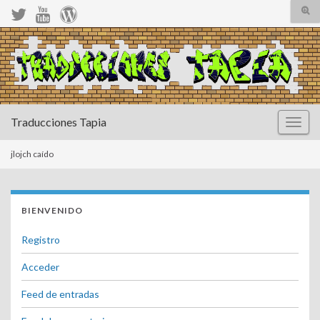
Alte
el
form
Search for:
de
bús
Traducciones Tapia
Altern
la
naveg
jlojch caído
BIENVENIDO
Registro
Acceder
Feed de entradas