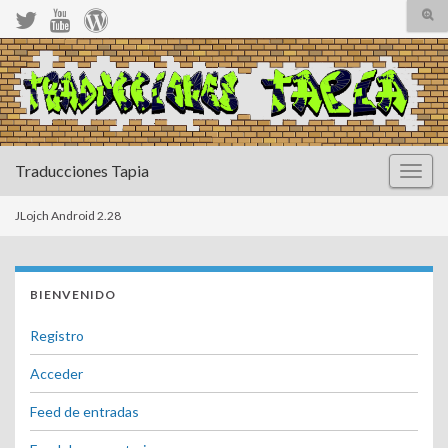
Alte
el
form
Search for:
de
bús
Traducciones Tapia
Altern
la
naveg
JLojch Android 2.28
BIENVENIDO
Registro
Acceder
Feed de entradas