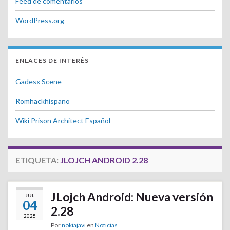
Feed de comentarios
WordPress.org
ENLACES DE INTERÉS
Gadesx Scene
Romhackhispano
Wiki Prison Architect Español
ETIQUETA:
JLOJCH ANDROID 2.28
JLojch Android: Nueva versión
JUL
04
2.28
2025
Por
nokiajavi
en
Noticias