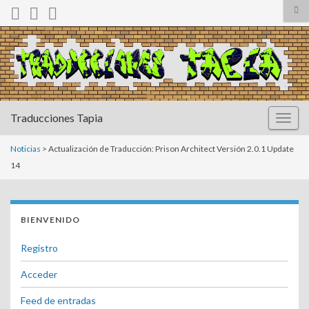
Alt
el
for
Search for:
de
bús
Traducciones Tapia
Altern
la
naveg
Noticias
> Actualización de Traducción: Prison Architect Versión 2.0.1 Update
14
BIENVENIDO
Registro
Acceder
Feed de entradas