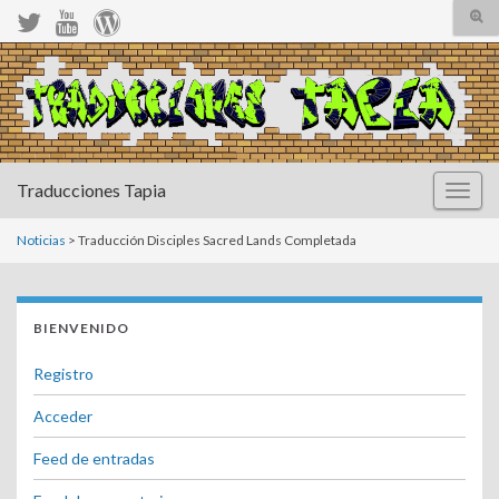
Alte
el
form
Search for:
de
bús
Traducciones Tapia
Altern
la
naveg
Noticias
> Traducción Disciples Sacred Lands Completada
BIENVENIDO
Registro
Acceder
Feed de entradas