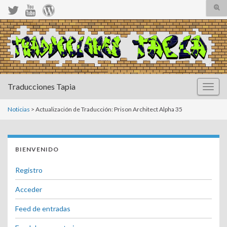
Alte
el
form
Search for:
de
bús
Traducciones Tapia
Altern
la
naveg
Noticias
> Actualización de Traducción: Prison Architect Alpha 35
BIENVENIDO
Registro
Acceder
Feed de entradas