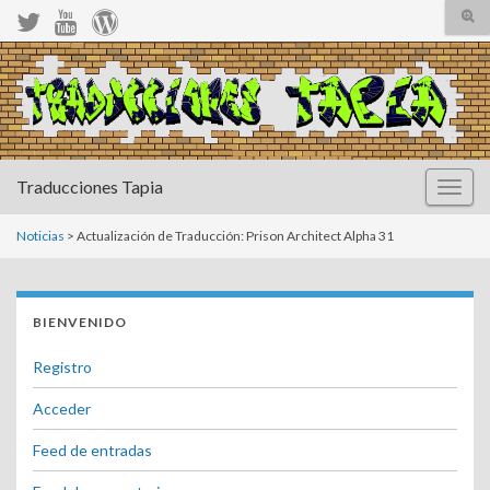
Alte
el
form
Search for:
de
bús
Traducciones Tapia
Altern
la
naveg
Noticias
> Actualización de Traducción: Prison Architect Alpha 31
BIENVENIDO
Registro
Acceder
Feed de entradas