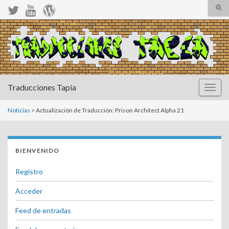
Alte
el
form
Search for:
de
bús
Traducciones Tapia
Altern
la
naveg
Noticias
> Actualización de Traducción: Prison Architect Alpha 21
BIENVENIDO
Registro
Acceder
Feed de entradas